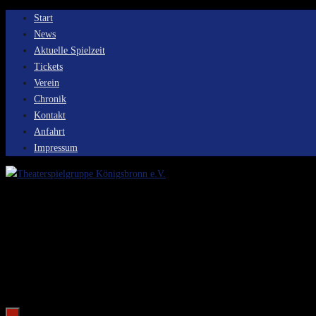
Zum
Start
Inhalt
News
springen
Aktuelle Spielzeit
Tickets
Verein
Chronik
Kontakt
Anfahrt
Impressum