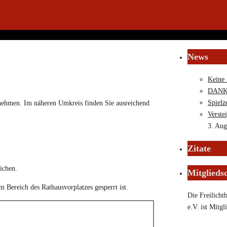
News
Keine 
DANKE 
Spielz
tnehmen. Im näheren Umkreis finden Sie ausreichend
Verste
3. Aug
Zitate
ichen.
Mitglieds
 Bereich des Rathausvorplatzes gesperrt ist.
Die Freilicht
e.V. ist Mitgl