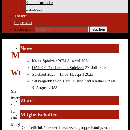
Kontaktformular
Gästebuch
Anfahrt
Impressum
Suche nach:
Suchen
News
Mitglied
Keine Spielzeit 2024
8. April 2024
DANKE für eine tolle Spielzeit
27. Juli 2023
werden
Spielzeit 2023 – Infos
11. April 2023
Versteigerung von Herr Nilsson und Kleiner Onkel
3. August 2022
Sie
interessieren
Zitate
sich
für
Mitgliedschaften
eine
Mitgliedschaft
Die Freilichtbühne der Theaterspielgruppe Königsbronn