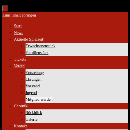
Zum Inhalt springen
Start
News
Aktuelle Spielzeit
Erwachsenenstück
Familienstück
Tickets
Verein
Entstehung
Ehrungen
Vorstand
Jugend
Mitglied werden
Chronik
Rückblick
Galerie
Kontakt