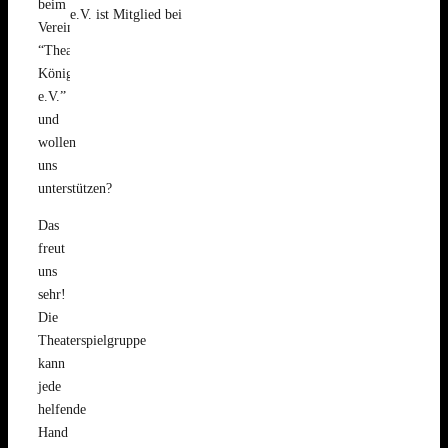
beim
e.V. ist Mitglied bei
Verein
“Theaterspielgruppe
Königsbronn
e.V.”
und
wollen
uns
unterstützen?
Das
freut
uns
sehr!
Die
Theaterspielgruppe
kann
jede
helfende
Hand