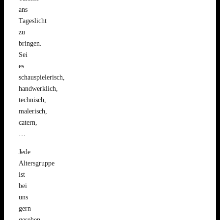
ans
Tageslicht
zu
bringen.
Sei
es
schauspielerisch,
handwerklich,
technisch,
malerisch,
catern,
…
Jede
Altersgruppe
ist
bei
uns
gern
gesehen,