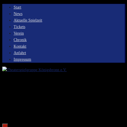
Zum
Start
Inhalt
News
springen
Aktuelle Spielzeit
Tickets
Verein
Chronik
Kontakt
Anfahrt
Impressum