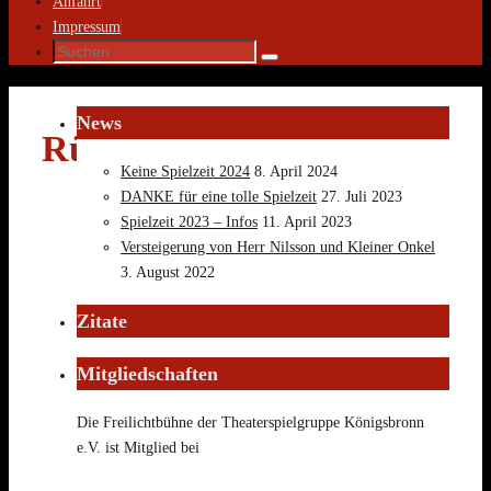
Anfahrt
Impressum
Suche
Suchen
nach:
News
Rückblick
Keine Spielzeit 2024
8. April 2024
DANKE für eine tolle Spielzeit
27. Juli 2023
Spielzeit 2023 – Infos
11. April 2023
Jahr
Erwachsenenstück
Kinderstück
Versteigerung von Herr Nilsson und Kleiner Onkel
3. August 2022
Einen Jux will er
1982
sich machen
keine Aufführung
Zitate
Johann Nestroy
Der Schneider
Mitgliedschaften
1983
von Ulm
keine Aufführung
Paul Wanner
Die Freilichtbühne der Theaterspielgruppe Königsbronn
e.V. ist Mitglied bei
Der fröhliche
1984
Weinberg
keine Aufführung