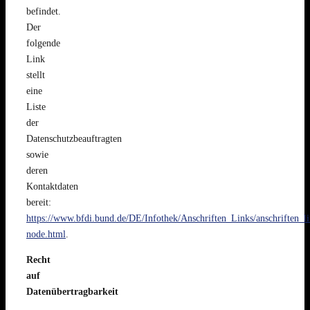
befindet.
Der
folgende
Link
stellt
eine
Liste
der
Datenschutzbeauftragten
sowie
deren
Kontaktdaten
bereit:
https://www.bfdi.bund.de/DE/Infothek/Anschriften_Links/anschriften_li
node.html
.
Recht
auf
Datenübertragbarkeit