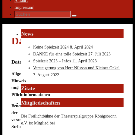
Anfahrt
Impressum
Suche
Suchen
nach:
News
Datenschutzerklärung
Keine Spielzeit 2024
8. April 2024
DANKE für eine tolle Spielzeit
27. Juli 2023
Spielzeit 2023 – Infos
11. April 2023
Datenschutzerklärung
Versteigerung von Herr Nilsson und Kleiner Onkel
Allgemeiner
3. August 2022
Hinweis
Zitate
und
Pflichtinformationen
Mitgliedschaften
Benennung
der
Die Freilichtbühne der Theaterspielgruppe Königsbronn
verantwortlichen
e.V. ist Mitglied bei
Stelle