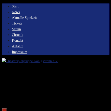
Zum
Start
Inhalt
News
springen
Aktuelle Spielzeit
Tickets
Verein
Chronik
Kontakt
Anfahrt
Impressum