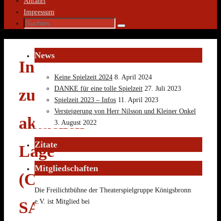
Anfahrt
Impressum
Suche
Suchen
nach:
News
Information
Keine Spielzeit 2024
8. April 2024
DANKE für eine tolle Spielzeit
27. Juli 2023
zur
Spielzeit 2023 – Infos
11. April 2023
Versteigerung von Herr Nilsson und Kleiner Onkel
aktuellen
3. August 2022
Zitate
Lage
Mitgliedschaften
(Coronavirus
Die Freilichtbühne der Theaterspielgruppe Königsbronn
e.V. ist Mitglied bei
SARS-