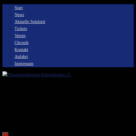
Zum
Start
Inhalt
News
springen
Aktuelle Spielzeit
Tickets
Verein
Chronik
Kontakt
Anfahrt
Impressum