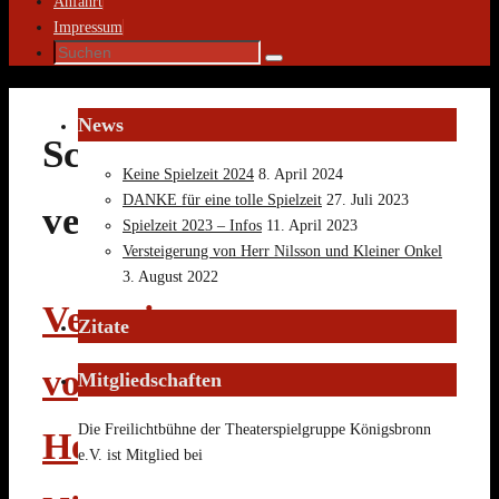
Anfahrt
Impressum
Suche
Suchen
nach:
News
Schlagwort:
Keine Spielzeit 2024
8. April 2024
DANKE für eine tolle Spielzeit
27. Juli 2023
versteigerung
Spielzeit 2023 – Infos
11. April 2023
Versteigerung von Herr Nilsson und Kleiner Onkel
3. August 2022
Versteigerung
Zitate
von
Mitgliedschaften
Die Freilichtbühne der Theaterspielgruppe Königsbronn
Herr
e.V. ist Mitglied bei