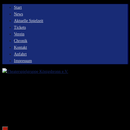
Zum
Start
Inhalt
News
springen
Aktuelle Spielzeit
Tickets
Verein
Chronik
Kontakt
Anfahrt
Impressum