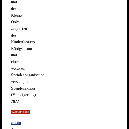
und
der
Kleine
Onkel
zugunsten
des
Kindertheaters
Königsbronn
und
einer
weiteren
Spendenorganisation
versteigert.
Spendenaktion
(Versteigerung)
2022
Weiterlesen
admin